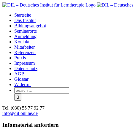
Skip
to
Startseite
content
Das Institut
Bildungsangebot
Seminarorte
Anmeldung
Kontakt
Mitarbeiter
Referenzen
Praxis
Impressum
Datenschutz
AGB
Glossar
Widerruf
Search
for:
Tel. (030) 55 77 92 77
info@dil-online.de
Infomaterial anfordern