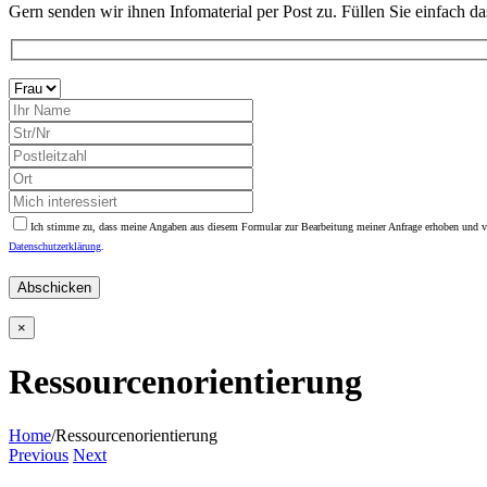
Gern senden wir ihnen Infomaterial per Post zu. Füllen Sie einfach d
Ich stimme zu, dass meine Angaben aus diesem Formular zur Bearbeitung meiner Anfrage erhoben und ver
Datenschutzerklärung
.
Bitte
lasse
dieses
Feld
×
leer.
Ressourcenorientierung
Home
/
Ressourcenorientierung
Previous
Next