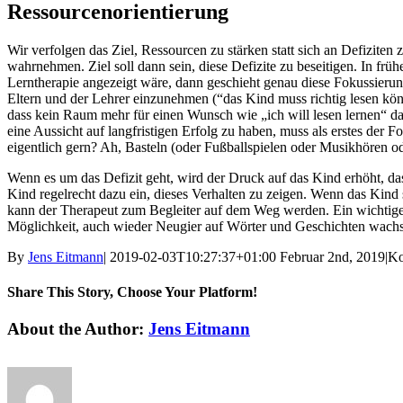
Ressourcenorientierung
Wir verfolgen das Ziel, Ressourcen zu stärken statt sich an Defiziten 
wahrnehmen. Ziel soll dann sein, diese Defizite zu beseitigen. In fr
Lerntherapie angezeigt wäre, dann geschieht genau diese Fokussierung
Eltern und der Lehrer einzunehmen (“das Kind muss richtig lesen könne
dass kein Raum mehr für einen Wunsch wie „ich will lesen lernen“ da
eine Aussicht auf langfristigen Erfolg zu haben, muss als erstes de
eigentlich gern? Ah, Basteln (oder Fußballspielen oder Musikhören 
Wenn es um das Defizit geht, wird der Druck auf das Kind erhöht, da
Kind regelrecht dazu ein, dieses Verhalten zu zeigen. Wenn das Kind
kann der Therapeut zum Begleiter auf dem Weg werden. Ein wichtiger 
Möglichkeit, auch wieder Neugier auf Wörter und Geschichten wachsen
By
Jens Eitmann
|
2019-02-03T10:27:37+01:00
Februar 2nd, 2019
|
Ko
Share This Story, Choose Your Platform!
Facebook
Twitter
Linkedin
Reddit
Google+
Tumblr
Pinterest
Vk
Email
About the Author:
Jens Eitmann