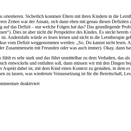
zu orientieren. Sicherlich kommen Eltern mit ihren Kindern in die Lernt
üheren Zeiten war der Ansatz, sich dann eben mit genau diesen Defiziten
 auf das Defizit – nur welche Folgen hat das? Das grundlegende Proble
n“). Dies ist aber nicht die Perspektive des Kindes. Es steckt bereits 
 ist. Andernfalls würde es lesen lernen und nicht in die Lerntherapie
r Fokus vom Defizit weggenommen werden: „So, Du kannst nicht lesen. A
oder Zusammensein mit Freunden oder was auch immer). Okay, dann bast
s fühlt es sehr stark und das führt unmittelbar zu dem Verhalten, das
 sich entwickeln und entfalten soll, dann müssen wir mit den Dingen be
Aspekt dabei ist, mit dem Kind einen Kontext zu gestalten, in dem es n
 zu lassen, was wiederum Voraussetzung ist für die Bereitschaft, Les
für
mmentare deaktiviert
Ressourcenorientierung