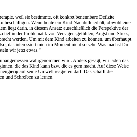
herapie, weil sie bestimmte, oft konkret benennbare Defizite
 zu beschäftigen. Wenn heute ein Kind Nachhilfe erhält, obwohl eine
m liegt darin, in diesem Ansatz ausschließlich die Perspektive der
so tief in der Problematik von Versagensgefühlen, Angst und Stress,
 gebracht werden. Um mit dem Kind arbeiten zu können, um überhaupt
lso, das interessiert mich im Moment nicht so sehr. Was machst Du
eln wir jetzt etwas.“
 als unangemessen wahrgenommen wird. Anders gesagt, wir laden das
ginnen, die das Kind kann bzw. die es gern macht. Auf diese Weise
eugierig auf seine Umwelt reagieren darf. Das schafft die
en und Schreiben zu lernen.