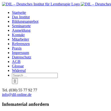
Skip
to
Startseite
content
Das Institut
Bildungsangebot
Seminarorte
Anmeldung
Kontakt
Mitarbeiter
Referenzen
Praxis
Impressum
Datenschutz
AGB
Glossar
Widerruf
Search
for:
Tel. (030) 55 77 92 77
info@dil-online.de
Infomaterial anfordern