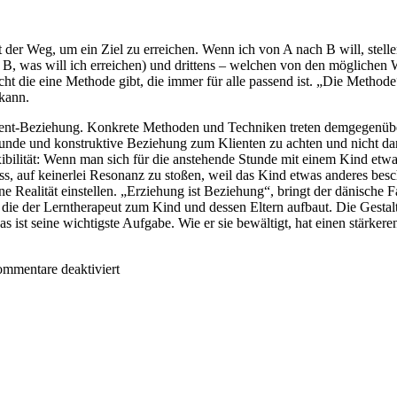
der Weg, um ein Ziel zu erreichen. Wenn ich von A nach B will, stellen 
et B, was will ich erreichen) und drittens – welchen von den möglichen
t die eine Methode gibt, die immer für alle passend ist. „Die Methode“
 kann.
-Klient-Beziehung. Konkrete Methoden und Techniken treten demgegen
esunde und konstruktive Beziehung zum Klienten zu achten und nicht d
ibilität: Wenn man sich für die anstehende Stunde mit einem Kind etwa
 muss, auf keinerlei Resonanz zu stoßen, weil das Kind etwas anderes besc
ne Realität einstellen. „Erziehung ist Beziehung“, bringt der dänische 
, die der Lerntherapeut zum Kind und dessen Eltern aufbaut. Die Gestal
 ist seine wichtigste Aufgabe. Wie er sie bewältigt, hat einen stärkere
für
mmentare deaktiviert
Methoden