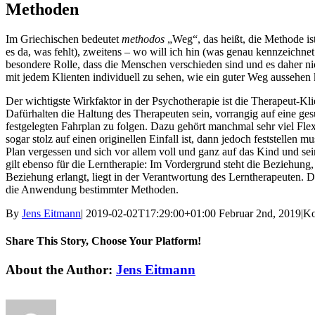
Methoden
Im Griechischen bedeutet
methodos
„Weg“, das heißt, die Methode ist 
es da, was fehlt), zweitens – wo will ich hin (was genau kennzeichn
besondere Rolle, dass die Menschen verschieden sind und es daher nich
mit jedem Klienten individuell zu sehen, wie ein guter Weg aussehen
Der wichtigste Wirkfaktor in der Psychotherapie ist die Therapeut
Dafürhalten die Haltung des Therapeuten sein, vorrangig auf eine g
festgelegten Fahrplan zu folgen. Dazu gehört manchmal sehr viel Flex
sogar stolz auf einen originellen Einfall ist, dann jedoch feststellen
Plan vergessen und sich vor allem voll und ganz auf das Kind und sei
gilt ebenso für die Lerntherapie: Im Vordergrund steht die Beziehung
Beziehung erlangt, liegt in der Verantwortung des Lerntherapeuten. Das
die Anwendung bestimmter Methoden.
By
Jens Eitmann
|
2019-02-02T17:29:00+01:00
Februar 2nd, 2019
|
Ko
Share This Story, Choose Your Platform!
Facebook
Twitter
Linkedin
Reddit
Google+
Tumblr
Pinterest
Vk
Email
About the Author:
Jens Eitmann