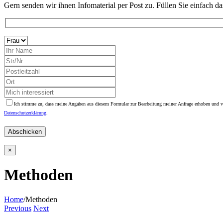
Gern senden wir ihnen Infomaterial per Post zu. Füllen Sie einfach d
Ich stimme zu, dass meine Angaben aus diesem Formular zur Bearbeitung meiner Anfrage erhoben und ver
Datenschutzerklärung
.
Bitte
lasse
dieses
Feld
×
leer.
Methoden
Home
/
Methoden
Previous
Next