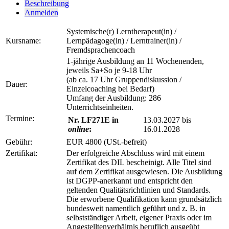
Beschreibung
Anmelden
Systemische(r) Lerntherapeut(in) /
Kursname:
Lernpädagoge(in) / Lerntrainer(in) /
Fremdsprachencoach
1-jährige Ausbildung an 11 Wochenenden,
jeweils Sa+So je 9-18 Uhr
(ab ca. 17 Uhr Gruppendiskussion /
Dauer:
Einzelcoaching bei Bedarf)
Umfang der Ausbildung: 286
Unterrichtseinheiten.
Termine:
Nr. LF271E in
13.03.2027 bis
online
:
16.01.2028
Gebühr:
EUR 4800 (USt.-befreit)
Zertifikat:
Der erfolgreiche Abschluss wird mit einem
Zertifikat des DIL bescheinigt. Alle Titel sind
auf dem Zertifikat ausgewiesen. Die Ausbildung
ist DGPP-anerkannt und entspricht den
geltenden Qualitätsrichtlinien und Standards.
Die erworbene Qualifikation kann grundsätzlich
bundesweit namentlich geführt und z. B. in
selbstständiger Arbeit, eigener Praxis oder im
Angestelltenverhältnis beruflich ausgeübt