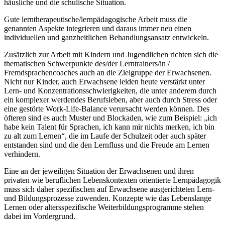
häusliche und die schulische Situation.
Gute lerntherapeutische/lernpädagogische Arbeit muss die
genannten Aspekte integrieren und daraus immer neu einen
individuellen und ganzheitlichen Behandlungsansatz entwickeln.
Zusätzlich zur Arbeit mit Kindern und Jugendlichen richten sich die
thematischen Schwerpunkte des/der Lerntrainers/in /
Fremdsprachencoaches auch an die Zielgruppe der Erwachsenen.
Nicht nur Kinder, auch Erwachsene leiden heute verstärkt unter
Lern- und Konzentrationsschwierigkeiten, die unter anderem durch
ein komplexer werdendes Berufsleben, aber auch durch Stress oder
eine gestörte Work-Life-Balance verursacht werden können. Des
öfteren sind es auch Muster und Blockaden, wie zum Beispiel: „ich
habe kein Talent für Sprachen, ich kann mir nichts merken, ich bin
zu alt zum Lernen“, die im Laufe der Schulzeit oder auch später
entstanden sind und die den Lernfluss und die Freude am Lernen
verhindern.
Eine an der jeweiligen Situation der Erwachsenen und ihren
privaten wie beruflichen Lebenskontexten orientierte Lernpädagogik
muss sich daher spezifischen auf Erwachsene ausgerichteten Lern-
und Bildungsprozesse zuwenden. Konzepte wie das Lebenslange
Lernen oder altersspezifische Weiterbildungsprogramme stehen
dabei im Vordergrund.