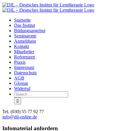
Skip
to
content
Startseite
Das Institut
Bildungsangebot
Seminarorte
Anmeldung
Kontakt
Mitarbeiter
Referenzen
Praxis
Impressum
Datenschutz
AGB
Glossar
Widerruf
Search
for:
Tel. (030) 55 77 92 77
info@dil-online.de
Infomaterial anfordern