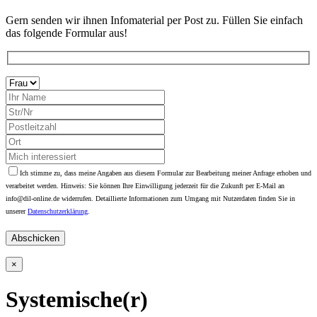
Gern senden wir ihnen Infomaterial per Post zu. Füllen Sie einfach
das folgende Formular aus!
Ich stimme zu, dass meine Angaben aus diesem Formular zur Bearbeitung meiner Anfrage erhoben und
verarbeitet werden. Hinweis: Sie können Ihre Einwilligung jederzeit für die Zukunft per E-Mail an
info@dil-online.de widerrufen. Detaillierte Informationen zum Umgang mit Nutzerdaten finden Sie in
unserer
Datenschutzerklärung
.
Bitte
lasse
dieses
Feld
×
leer.
Systemische(r)