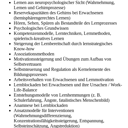
Lernen aus neuropsychologischer Sicht (Wahrnehmung,
Lernen und Gehirnprozesse)
Reservekapazitäten des Gehirns bei Erwachsenen
(hemisphärengerechtes Lernen)
Hören, Sehen, Spüren als Bestandteile des Lernprozesses
Psychologisches Grundwissen
Kompetenzenmodelle, Lerntechniken, Lernmethoden,
spielerisch-kreatives Lernen
Steigerung der Lernbereitschaft durch lernstrategisches
Know-how
Assoziationsmethoden
Motivationssteigerung und Übungen zum Aufbau von
Selbstvertrauen
Selbststeuerung und Regulation als Kernelemente des
Bildungsprozesses
Arbeitsverhalten von Erwachsenen und Lernmotivation
Lernblockaden bei Erwachsenen und ihre Ursachen / Work-
Life-Balance
Entstehungsmodelle von Lernhemmungen (z. B.
Schulerfahrung, Ängste, fatalistisches Menschenbild)
Anamnese bei Lernblockaden
Ansatzmodelle für Interventionen
(Wahrnehmungsdifferenzierung,
Konzentrationsfähigkeitssteigerung, Entspannung,
Selbsteinschätzung, Angstreduktion)