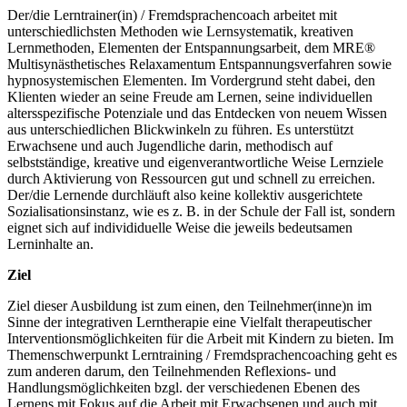
Der/die Lerntrainer(in) / Fremdsprachencoach arbeitet mit
unterschiedlichsten Methoden wie Lernsystematik, kreativen
Lernmethoden, Elementen der Entspannungsarbeit, dem MRE®
Multisynästhetisches Relaxamentum Entspannungsverfahren sowie
hypnosystemischen Elementen. Im Vordergrund steht dabei, den
Klienten wieder an seine Freude am Lernen, seine individuellen
altersspezifische Potenziale und das Entdecken von neuem Wissen
aus unterschiedlichen Blickwinkeln zu führen. Es unterstützt
Erwachsene und auch Jugendliche darin, methodisch auf
selbstständige, kreative und eigenverantwortliche Weise Lernziele
durch Aktivierung von Ressourcen gut und schnell zu erreichen.
Der/die Lernende durchläuft also keine kollektiv ausgerichtete
Sozialisationsinstanz, wie es z. B. in der Schule der Fall ist, sondern
eignet sich auf individiduelle Weise die jeweils bedeutsamen
Lerninhalte an.
Ziel
Ziel dieser Ausbildung ist zum einen, den Teilnehmer(inne)n im
Sinne der integrativen Lerntherapie eine Vielfalt therapeutischer
Interventionsmöglichkeiten für die Arbeit mit Kindern zu bieten. Im
Themenschwerpunkt Lerntraining / Fremdsprachencoaching geht es
zum anderen darum, den Teilnehmenden Reflexions- und
Handlungsmöglichkeiten bzgl. der verschiedenen Ebenen des
Lernens mit Fokus auf die Arbeit mit Erwachsenen und auch mit