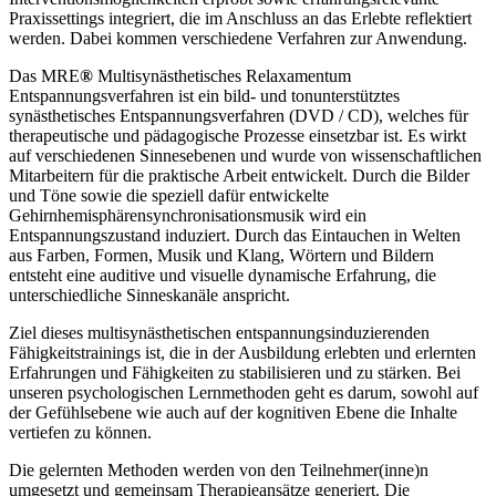
Praxissettings integriert, die im Anschluss an das Erlebte reflektiert
werden. Dabei kommen verschiedene Verfahren zur Anwendung.
Das MRE
®
Multisynästhetisches Relaxamentum
Entspannungsverfahren ist ein bild- und tonunterstütztes
synästhetisches Entspannungsverfahren (DVD / CD), welches für
therapeutische und pädagogische Prozesse einsetzbar ist. Es wirkt
auf verschiedenen Sinnesebenen und wurde von wissenschaftlichen
Mitarbeitern für die praktische Arbeit entwickelt. Durch die Bilder
und Töne sowie die speziell dafür entwickelte
Gehirnhemisphärensynchronisationsmusik wird ein
Entspannungszustand induziert. Durch das Eintauchen in Welten
aus Farben, Formen, Musik und Klang, Wörtern und Bildern
entsteht eine auditive und visuelle dynamische Erfahrung, die
unterschiedliche Sinneskanäle anspricht.
Ziel dieses multisynästhetischen entspannungsinduzierenden
Fähigkeitstrainings ist, die in der Ausbildung erlebten und erlernten
Erfahrungen und Fähigkeiten zu stabilisieren und zu stärken. Bei
unseren psychologischen Lernmethoden geht es darum, sowohl auf
der Gefühlsebene wie auch auf der kognitiven Ebene die Inhalte
vertiefen zu können.
Die gelernten Methoden werden von den Teilnehmer(inne)n
umgesetzt und gemeinsam Therapieansätze generiert. Die